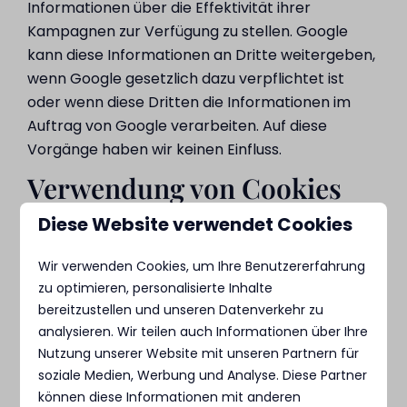
Informationen über die Effektivität ihrer
Kampagnen zur Verfügung zu stellen. Google
kann diese Informationen an Dritte weitergeben,
wenn Google gesetzlich dazu verpflichtet ist
oder wenn diese Dritten die Informationen im
Auftrag von Google verarbeiten. Auf diese
Vorgänge haben wir keinen Einfluss.
Verwendung von Cookies
Diese Website verwendet Cookies
Wir verwenden Cookies, um elektronische
Dienstleistungen anzubieten. Ein Cookie ist eine
Wir verwenden Cookies, um Ihre Benutzererfahrung
kleine Datei, die mit Seiten dieser Website
zu optimieren, personalisierte Inhalte
gesendet wird und von Ihrem Browser auf der
bereitzustellen und unseren Datenverkehr zu
Festplatte Ihres Computers gespeichert wird.
analysieren. Wir teilen auch Informationen über Ihre
Damit können wir unter anderem verschiedene
Nutzung unserer Website mit unseren Partnern für
Seitenaufrufe der Website kombinieren und das
soziale Medien, Werbung und Analyse. Diese Partner
Verhalten der Nutzer analysieren. Sie können die
können diese Informationen mit anderen