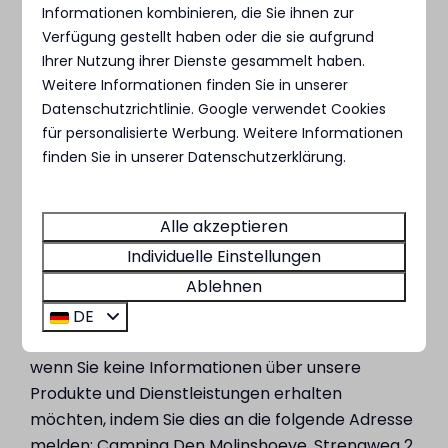
Verwendung von Cookies ablehnen, obwohl dies
Informationen kombinieren, die Sie ihnen zur
Verfügung gestellt haben oder die sie aufgrund
die Funktionalität und Benutzerfreundlichkeit der
Ihrer Nutzung ihrer Dienste gesammelt haben.
Website einschränken kann.
Weitere Informationen finden Sie in unserer
Einsicht, Korrektur und
Datenschutzrichtlinie
.
Google
verwendet Cookies
Widerspruchsrecht
für personalisierte Werbung. Weitere Informationen
finden Sie in unserer Datenschutzerklärung.
Wenn Sie eine Geschäftsbeziehung mit uns
haben, haben Sie nach schriftlicher Anfrage die
Alle akzeptieren
Möglichkeit, Ihre persönlichen Daten einzusehen.
Individuelle Einstellungen
Wenn das von uns bereitgestellte Verzeichnis
Ablehnen
Fehler enthält, können Sie uns schriftlich bitten,
die Daten zu ändern oder zu löschen. Darüber
DE
hinaus können Sie uns schriftlich informieren,
wenn Sie keine Informationen über unsere
Produkte und Dienstleistungen erhalten
möchten, indem Sie dies an die folgende Adresse
melden: Camping Den Molinshoeve, Strengweg 2,