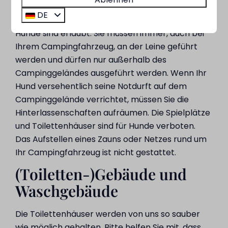
Haustiere
DE
Hunde sind erlaubt. Sie müssen immer, auch bei
Ihrem Campingfahrzeug, an der Leine geführt
werden und dürfen nur außerhalb des
Campinggeländes ausgeführt werden. Wenn Ihr
Hund versehentlich seine Notdurft auf dem
Campinggelände verrichtet, müssen Sie die
Hinterlassenschaften aufräumen. Die Spielplätze
und Toilettenhäuser sind für Hunde verboten.
Das Aufstellen eines Zauns oder Netzes rund um
Ihr Campingfahrzeug ist nicht gestattet.
(Toiletten-)Gebäude und
Waschgebäude
Die Toilettenhäuser werden von uns so sauber
wie möglich gehalten. Bitte helfen Sie mit, dass