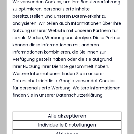
Wir verwenden Cookies, um Ihre Benutzererfahrung
Abfallentsorgung
zu optimieren, personalisierte Inhalte
bereitzustellen und unseren Datenverkehr zu
Haushaltsabfälle können in den Containern am
analysieren. Wir teilen auch Informationen über Ihre
zentralen Abfalllager (an der Ecke des
Nutzung unserer Website mit unseren Partnern für
Schuppens) entsorgt werden. Dort finden Sie
soziale Medien, Werbung und Analyse. Diese Partner
können diese Informationen mit anderen
auch Container für Grünabfälle, Papier, Plastik
Informationen kombinieren, die Sie ihnen zur
und Glas. Karton bitte flach falten, bevor Sie ihn
Verfügung gestellt haben oder die sie aufgrund
in den Container legen. Es ist nicht gestattet,
Ihrer Nutzung ihrer Dienste gesammelt haben.
Abwasser (über den Abwasserschlauch) auf den
Weitere Informationen finden Sie in unserer
Rasen oder in den Wald abzulassen.
Datenschutzrichtlinie
.
Google
verwendet Cookies
für personalisierte Werbung. Weitere Informationen
Wohnmobile können ihr Abwasser am
finden Sie in unserer Datenschutzerklärung.
Abwasserentsorgungspunkt in der Nähe des
Toilettenhauses entsorgen. Das Entleeren von
Chemietoiletten ist nur an der dafür
Alle akzeptieren
vorgesehenen Entsorgungsstation an der Seite
Individuelle Einstellungen
des Toilettenhauses erlaubt.
Ablehnen