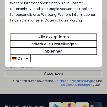
Weitere Informationen finden Sie in unserer
Datenschutzrichtlinie
.
Google
verwendet Cookies
für personalisierte Werbung. Weitere Informationen
finden Sie in unserer Datenschutzerklärung.
Bleiben Sie immer auf dem
neusten Stand! 😃
Alle akzeptieren
Verpassen Sie keine Neuigkeiten!
Individuelle Einstellungen
Erhalten Sie mit dem Newsletter
Ablehnen
monatlich Angebote, Neuigkeiten über
DE
den Park und nützliche Tipps.
Absenden
Gesichert durch reCaptcha,
Datenschutzbestimmungen
und
Servicebedingungen
gelten.
Bezahlen Sie sicher