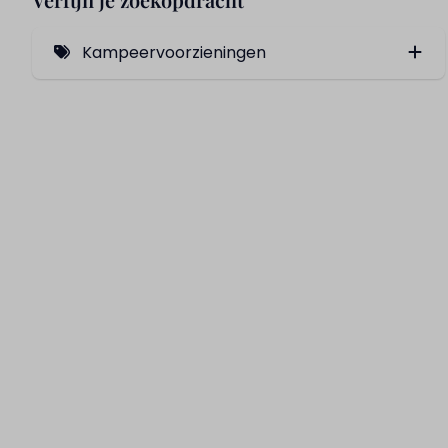
Kampeervoorzieningen
Verharde ondergrond (1)
Met hond (5)
Dichtbij centrumgebouw (5)