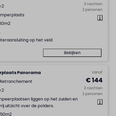
3 nachten
2
2 personen
amperplaats
80m2
A
teraansluiting op het veld
Bekijken
rplaats Panorama
Vanaf
€ 144
 Retranchement
3 nachten
2
2 personen
peerplaatsen liggen op het zuiden en
ij uitzicht over de polders.
150m2