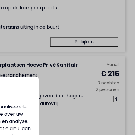
to op de kampeerplaats
A
eraansluiting in de buurt
Bekijken
plaatsen Hoeve Privé Sanitair
Vanaf
€ 216
 Retranchement
3 nachten
2
2 personen
chutte plaats omgeven door hagen,
afvalwaterpunt, autovrij
onaliseerde
140m2
ie over uw
 en analyse.
ovrij
ie die u aan
A