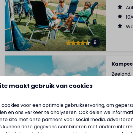
Au
10
Wat
9
Kampeer
Zeeland,
6
ite maakt gebruik van cookies
Iets bes
water en 
 cookies voor een optimale gebruikservaring, om gepers
+-
den en ons verkeer te analyseren. Ook delen we informat
nze site met onze partners voor social media, adverteren
Aut
s kunnen deze gegevens combineren met andere informat
10