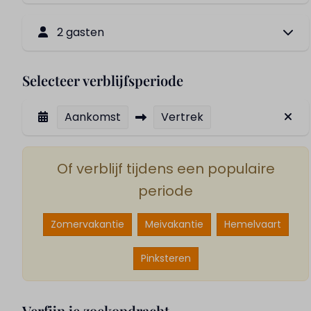
2 gasten
Selecteer verblijfsperiode
Aankomst
Vertrek
Of verblijf tijdens een populaire
periode
Zomervakantie
Meivakantie
Hemelvaart
Pinksteren
Verfijn je zoekopdracht