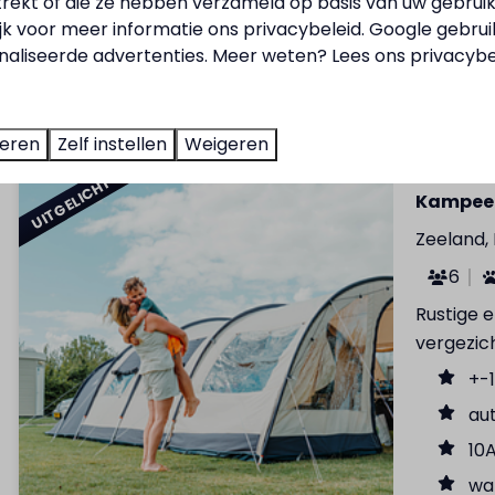
trekt of die ze hebben verzameld op basis van uw gebrui
Wa
ijk voor meer informatie ons
privacybeleid
.
Google
gebrui
aliseerde advertenties. Meer weten? Lees ons privacybe
Pri
8
teren
Zelf instellen
Weigeren
UITGELICHT
Kampeer
Zeeland,
6
Rustige 
vergezic
+-
au
10
wat