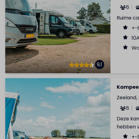
6
Ruime c
+-
10
Wa
9,1
Kampee
Zeeland,
6
Deze kam
hebben vr
+-