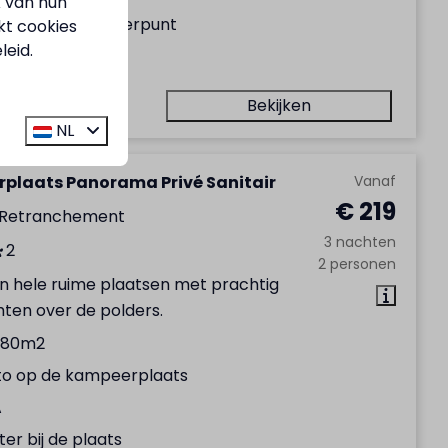
k van hun
ter en afvalwaterpunt
kt cookies
leid.
vé sanitair
Bekijken
NL
plaats Panorama Privé Sanitair
Vanaf
€ 219
 Retranchement
3 nachten
2
2 personen
en hele ruime plaatsen met prachtig
hten over de polders.
180m2
to op de kampeerplaats
A
er bij de plaats