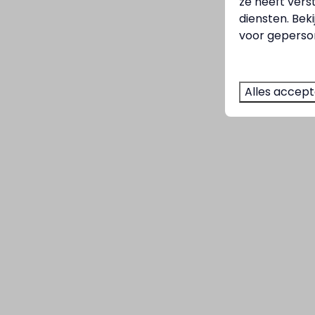
ze heeft vers
diensten. Bek
voor geperson
Alles accep