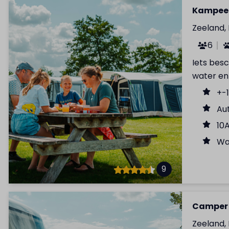
Kampeer
Zeeland,
6
Iets bes
water en 
+-
Aut
10
Wa
9
Camper 
Zeeland,